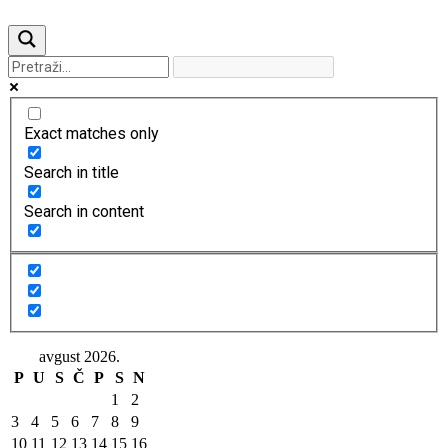
Previous
Next
Exact matches only
Search in title
Search in content
avgust 2026.
P
U
S
Č
P
S
N
1
2
3
4
5
6
7
8
9
10
11
12
13
14
15
16