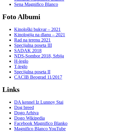
Sena Magnifico Blanco
Foto Albumi
Kinološki bukvar – 2021
Kinologija na dlanu – 2021
Rad na terenu 2021
Specijalna poseta III
SADAK 2018
NDS-Sombor 2018, Srbija
H-leglo
T-leglo
Specijalna poseta II
CACIB Beograd 11/2017
Links
DA kennel Iz Lunnoy Stai
Dog breed
Dogo Arhiva
Dogo Wikipedia
Facebook Magnifico Blanko
Magnifico Blanco YouTube