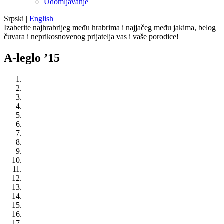
Udomljavanje
Srpski
|
English
Izaberite najhrabrijeg među hrabrima i najjačeg među jakima, belog
čuvara i neprikosnovenog prijatelja vas i vaše porodice!
A-leglo ’15