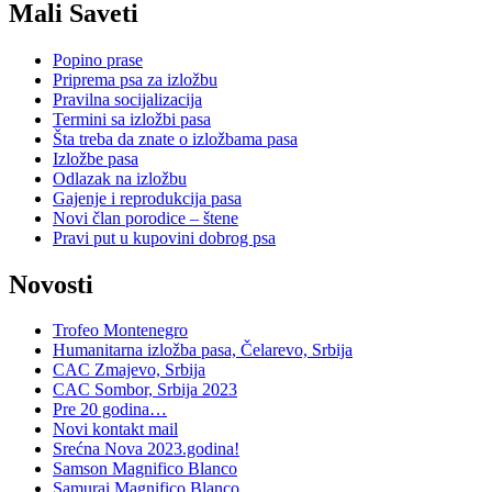
Mali Saveti
Popino prase
Priprema psa za izložbu
Pravilna socijalizacija
Termini sa izložbi pasa
Šta treba da znate o izložbama pasa
Izložbe pasa
Odlazak na izložbu
Gajenje i reprodukcija pasa
Novi član porodice – štene
Pravi put u kupovini dobrog psa
Novosti
Trofeo Montenegro
Humanitarna izložba pasa, Čelarevo, Srbija
CAC Zmajevo, Srbija
CAC Sombor, Srbija 2023
Pre 20 godina…
Novi kontakt mail
Srećna Nova 2023.godina!
Samson Magnifico Blanco
Samurai Magnifico Blanco