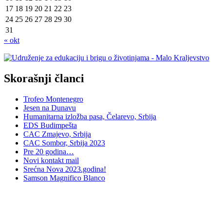
17
18
19
20
21
22
23
24
25
26
27
28
29
30
31
« okt
Skorašnji članci
Trofeo Montenegro
Jesen na Dunavu
Humanitarna izložba pasa, Čelarevo, Srbija
EDS Budimpešta
CAC Zmajevo, Srbija
CAC Sombor, Srbija 2023
Pre 20 godina…
Novi kontakt mail
Srećna Nova 2023.godina!
Samson Magnifico Blanco