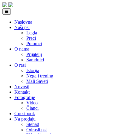
Naslovna
Naši psi
Legla
Preci
Potomci
O nama
Prijatelji
Saradnici
O rasi
Istorija
Nega i trening
Mali Saveti
Novosti
Kontakt
Fotografije
Video
Članci
Guestbook
Na prodaju
Štenad
Odrasli psi