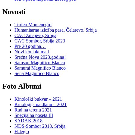
Novosti
Trofeo Montenegro
Humanitarna izložba pasa, Čelarevo, Srbija
CAC Zmajevo, Srbija
CAC Sombor, Srbija 2023
Pre 20 godina…
Novi kontakt mail
Srećna Nova 2023.godina!
Samson Magnifico Blanco
Samurai Magnifico Blanco
Sena Magnifico Blanco
Foto Albumi
Kinološki bukvar – 2021
Kinologija na dlanu – 2021
Rad na terenu 2021
Specijalna poseta III
SADAK 2018
NDS-Sombor 2018, Srbija
H-leglo