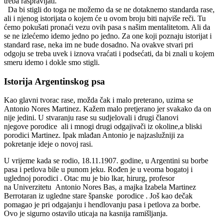
treba raspravljati.
Da bi stigli do toga ne možemo da se ne dotaknemo standarda rase,
ali i njenog istorijata o kojem će u ovom broju biti najviše reči. Tu
ćemo pokušati pronaći vezu ovih pasa s našim mentalitetom. Ali da
se ne izlećemo idemo jedno po jedno. Za one koji poznaju istorijat i
standard rase, neka im ne bude dosadno. Na ovakve stvari pri
odgoju se treba uvek i iznova vraćati i podsećati, da bi znali u kojem
smeru idemo i dokle smo stigli.
Istorija Argentinskog psa
Kao glavni tvorac rase, možda čak i malo preterano, uzima se
Antonio Nores Martinez. Kažem malo pretjerano jer svakako da on
nije jedini. U stvaranju rase su sudjelovali i drugi članovi
njegove porodice ali i mnogi drugi odgajivači iz okoline,a bliski
porodici Martinez. Ipak mlađan Antonio je najzaslužniji za
pokretanje ideje o novoj rasi.
U vrijeme kada se rodio, 18.11.1907. godine, u Argentini su borbe
pasa i petlova bile u punom jeku. Rođen je u veoma bogatoj i
uglednoj porodici . Otac mu je bio lkar, hirurg, profesor
na Univerzitetu Antonio Nores Bas, a majka Izabela Martinez
Berrotaran iz ugledne stare španske porodice . Još kao dečak
pomagao je pri odgajanju i hendlovanju pasa i petlova za borbe.
Ovo je sigurno ostavilo uticaja na kasnija ramišljanja.