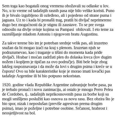
Sem toga kao bogataši onog vremena obožavali su odlaske u lov.
No, u to vreme od tadašnjih rasnih pasa nije bilo velike koristi. Puno
ih je bivalo izgubljeno ili ozleđeno, ali i pojedeno od strane puma i
jaguara. Uz to i kada bi pronašli trag, pratili bi divljač neprimereno
dugo bez mogućnosti da je stignu ili zaustave. To se pre svega
odnosilo na divlje svinje kojima su Pampasi obilovali. I eto teme za
razmišljanje mladom Antoniu i njegovom bratu Augustinu.
Za takve terene bio im je potreban srednje velik pas, ali izuzetno
snažan da bi mogao izaći na kraj s plenom. Izuzetan njuh se
podrazumevao, kao i traganje u tišini do momenta kada priđe
divljači. Hrabar i moćan zadržati plen do dolaska lovca (lov dugim
nožem i kopljem je tipičan za ovo područje). Biti bele boje zbog
lakšeg raspoznavanja i da može da lovi s drugim psima i kreće se u
čoporu! Ovo su bile karakteristike koje je morao imati lovački pas
tadašnje Argentine ili bi bio potpuno nekoristan.
1920. godine vlada Republike Argentine zabranjuje borbe pasa, pa
je trebalo pronaći i novu zanimaciju, ai ostalo je mnogo Perro Pelea
de Cordobes, tj.. tadašnjih neprikosnovenih pasa za borbe koji su
mogli smišljeno poslužiti kao osnova za novu rasu. Bez obzira što je
bio spor, nizak i neposlušan (previše agresivan prema drugim
psima), imao je poželjne i potrebne osobine. Srčanost, hrabrost i
neosjetljivost na bol.