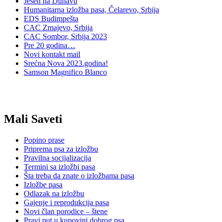
Jesen na Dunavu
Humanitarna izložba pasa, Čelarevo, Srbija
EDS Budimpešta
CAC Zmajevo, Srbija
CAC Sombor, Srbija 2023
Pre 20 godina…
Novi kontakt mail
Srećna Nova 2023.godina!
Samson Magnifico Blanco
Mali Saveti
Popino prase
Priprema psa za izložbu
Pravilna socijalizacija
Termini sa izložbi pasa
Šta treba da znate o izložbama pasa
Izložbe pasa
Odlazak na izložbu
Gajenje i reprodukcija pasa
Novi član porodice – štene
Pravi put u kupovini dobrog psa