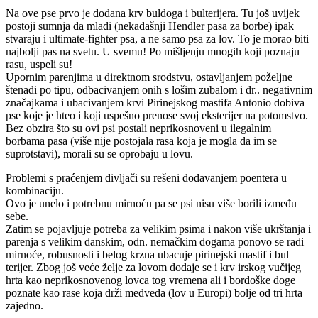
Na ove pse prvo je dodana krv buldoga i bulterijera. Tu još uvijek
postoji sumnja da mladi (nekadašnji Hendler pasa za borbe) ipak
stvaraju i ultimate-fighter psa, a ne samo psa za lov. To je morao biti
najbolji pas na svetu. U svemu! Po mišljenju mnogih koji poznaju
rasu, uspeli su!
Upornim parenjima u direktnom srodstvu, ostavljanjem poželjne
štenadi po tipu, odbacivanjem onih s lošim zubalom i dr.. negativnim
značajkama i ubacivanjem krvi Pirinejskog mastifa Antonio dobiva
pse koje je hteo i koji uspešno prenose svoj eksterijer na potomstvo.
Bez obzira što su ovi psi postali neprikosnoveni u ilegalnim
borbama pasa (više nije postojala rasa koja je mogla da im se
suprotstavi), morali su se oprobaju u lovu.
Problemi s praćenjem divljači su rešeni dodavanjem poentera u
kombinaciju.
Ovo je unelo i potrebnu mirnoću pa se psi nisu više borili između
sebe.
Zatim se pojavljuje potreba za velikim psima i nakon više ukrštanja i
parenja s velikim danskim, odn. nemačkim dogama ponovo se radi
mirnoće, robusnosti i belog krzna ubacuje pirinejski mastif i bul
terijer. Zbog još veće želje za lovom dodaje se i krv irskog vučijeg
hrta kao neprikosnovenog lovca tog vremena ali i bordoške doge
poznate kao rase koja drži medveda (lov u Europi) bolje od tri hrta
zajedno.