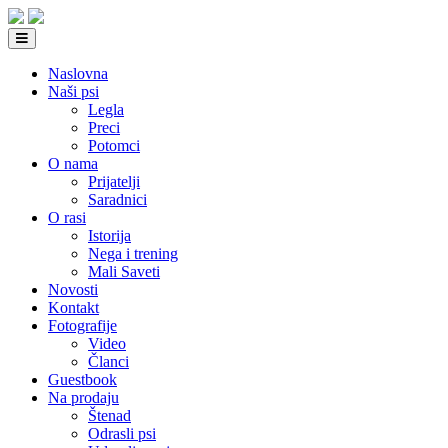
Naslovna
Naši psi
Legla
Preci
Potomci
O nama
Prijatelji
Saradnici
O rasi
Istorija
Nega i trening
Mali Saveti
Novosti
Kontakt
Fotografije
Video
Članci
Guestbook
Na prodaju
Štenad
Odrasli psi