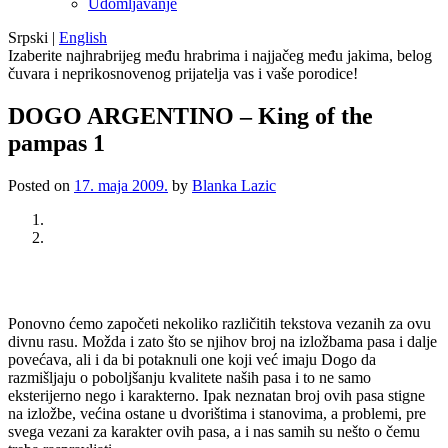
Udomljavanje
Srpski
|
English
Izaberite najhrabrijeg među hrabrima i najjačeg među jakima, belog
čuvara i neprikosnovenog prijatelja vas i vaše porodice!
DOGO ARGENTINO – King of the
pampas 1
Posted on
17. maja 2009.
by
Blanka Lazic
Previous
Next
Ponovno ćemo započeti nekoliko različitih tekstova vezanih za ovu
divnu rasu. Možda i zato što se njihov broj na izložbama pasa i dalje
povećava, ali i da bi potaknuli one koji već imaju Dogo da
razmišljaju o poboljšanju kvalitete naših pasa i to ne samo
eksterijerno nego i karakterno. Ipak neznatan broj ovih pasa stigne
na izložbe, većina ostane u dvorištima i stanovima, a problemi, pre
svega vezani za karakter ovih pasa, a i nas samih su nešto o čemu