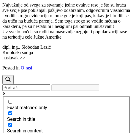
Najvažnije od svega za stvaranje jedne ovakve rase je što su braća
sve svoje pse poklanjali pažljivo odabranim, odgovornim vlasnicima
i vodili strogu evidenciju o tome gde je koji pas, kakav je i trudili se
da utiču na buduća parenja. Sem toga strogo se vodilo računa o
karakteru, pa su nestabilni i nesigurni psi odmah uništavani!
Uz sve to počeli su raditi na masovnije uzgoju i popularizaciji rase
na teritoriju cele Južne Amerike.
dipl. ing.. Slobodan Lazić
Kinološki sudija
nastavak >>
Posted in
O rasi
Exact matches only
Search in title
Search in content