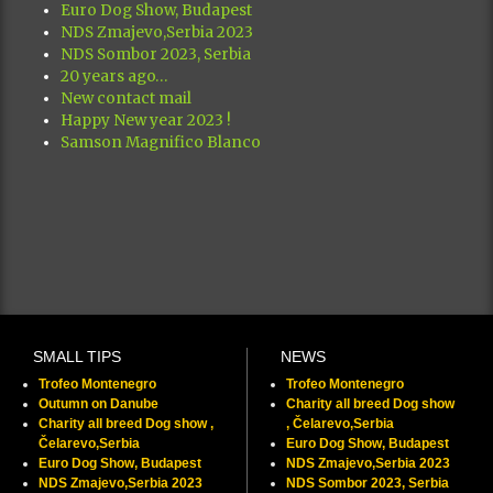
Euro Dog Show, Budapest
NDS Zmajevo,Serbia 2023
NDS Sombor 2023, Serbia
20 years ago…
New contact mail
Happy New year 2023 !
Samson Magnifico Blanco
SMALL TIPS
NEWS
Trofeo Montenegro
Trofeo Montenegro
Outumn on Danube
Charity all breed Dog show
Charity all breed Dog show ,
, Čelarevo,Serbia
Čelarevo,Serbia
Euro Dog Show, Budapest
Euro Dog Show, Budapest
NDS Zmajevo,Serbia 2023
NDS Zmajevo,Serbia 2023
NDS Sombor 2023, Serbia