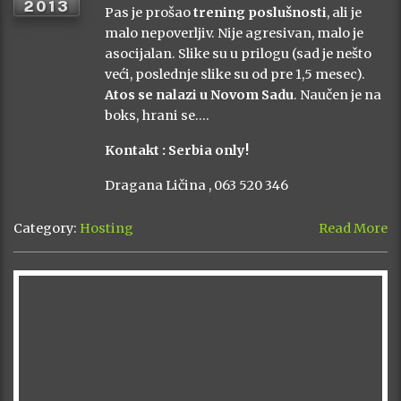
2013
Pas je prošao
trening poslušnosti
, ali je
malo nepoverljiv. Nije agresivan, malo je
asocijalan. Slike su u prilogu (sad je nešto
veći, poslednje slike su od pre 1,5 mesec).
Atos se nalazi u Novom Sadu
. Naučen je na
boks, hrani se….
Kontakt : Serbia only!
Dragana Ličina , 063 520 346
Category:
Hosting
Read More