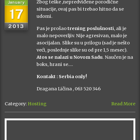
Zbog teške ,nepredviđene porodične
January
17
situacije, ovaj pas bi trebao hitno da se
udomi.
2013
Pas je prošao
trening poslušnosti
, ali je
malo nepoverljiv. Nije agresivan, malo je
asocijalan. Slike su u prilogu (sad je nešto
veći, poslednje slike su od pre 1,5 mesec).
Atos se nalazi u Novom Sadu
. Naučen je na
boks, hrani se….
Kontakt : Serbia only!
Dragana Ličina , 063 520 346
Category:
Hosting
Read More