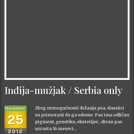
Inđija-mužjak / Serbia only
Zbog nemogućnosti držanja psa, vlasnici
November
25
su primorani da ga udome. Pas ima odličan
pigment, genetiku, eksterijer…divan pas
uzrasta 16 meseci…
2012