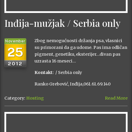
Inđija-mužjak / Serbia only
Zbog nemogućnosti držanja psa, vlasnici
November
25
su primorani da ga udome. Pas ima odličan
pigment, genetiku, eksterijer…divan pas
uzrasta 16 meseci…
2012
Kontakt:
/ Serbia only
Ranko Grebović, Inđija,061.61.69.140
Category:
Hosting
Read More