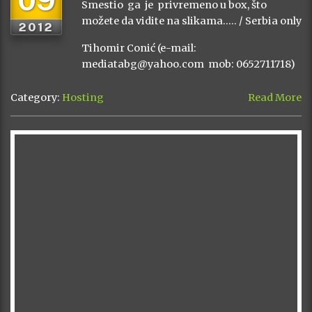
Smestio ga je privremeno u box, što
možete da vidite na slikama….. / Serbia only
2012
Tihomir Conić (e-mail:
mediatabg@yahoo.com mob: 0652711718)
Category:
Hosting
Read More