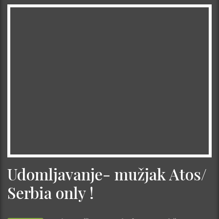
Udomljavanje- mužjak Atos/
Serbia only !