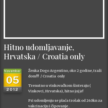
Hitno udomljavanje,
Hrvatska / Croatia only
Ženka Dogo Argentino, oko 2 godine, traži
November
05
dom!!! / Croatia only
Trenutno u vinkovačkom šinteraju (
2012
Vinkovci, Hrvatska), hitno joj je!
Pri udomljenju se plaća trošak od 240kn za
vakcinaciju i čipovanje .