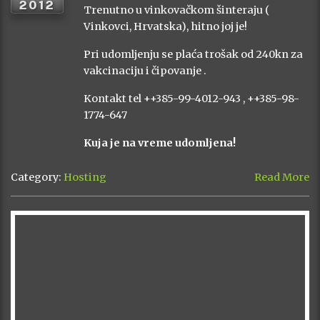
2012
Trenutno u vinkovačkom šinteraju (
Vinkovci, Hrvatska), hitno joj je!
Pri udomljenju se plaća trošak od 240kn za
vakcinaciju i čipovanje .
Kontakt tel ++385-99-4012-943 , ++385-98-
1774-647
Kuja je na vreme udomljena!
Category:
Hosting
Read More