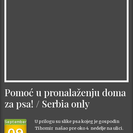
Pomoć u pronalaženju doma
za psa! / Serbia only
U prilogu su slike psa kojeg je gospodin
September
09
Tihomir našao pre oko 4 nedelje na ulici.