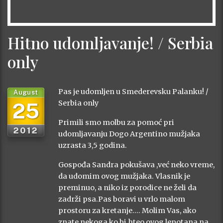
Hitno udomljavanje! / Serbia
only
Pas je udomljen u Smederevsku Palanku! /
August
25
Serbia only
Primili smo molbu za pomoć pri
2012
udomljavanju Dogo Argentino mužjaka
uzrasta 3,5 godina.
Gospođa Sandra pokušava ,već neko vreme,
da udomim ovog mužjaka. Vlasnik je
preminuo, a niko iz porodice ne želi da
zadrži psa.Pas boravi u vrlo malom
prostoru za kretanje…. Molim Vas, ako
znate nekoga ko bi hteo ovog lepotana na