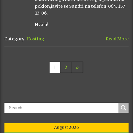
poklon,javite se Sandri na telefon 064. 157.
23 .06.
Hvala!
Category:
Hosting
Read More
1
2
»
August 2026