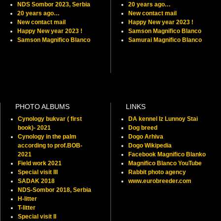
NDS Sombor 2023, Serbia
20 years ago…
20 years ago…
New contact mail
New contact mail
Happy New year 2023 !
Happy New year 2023 !
Samson Magnifico Blanco
Samson Magnifico Blanco
Samurai Magnifico Blanco
PHOTO ALBUMS
LINKS
Cynology bukvar ( first
DA kennel Iz Lunnoy Stai
book)- 2021
Dog breed
Cynology in the palm
Dogo Arhiva
according to prof.BOB-
Dogo Wikipedia
2021
Facebook Magnifico Blanko
Field work 2021
Magnifico Blanco YouTube
Special visit III
Rabbit photo agency
SADAK 2018
www.eurobreeder.com
NDS-Sombor 2018, Serbia
H-litter
T-litter
Special visit II