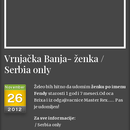
Vrnjačka Banja- ženka /
Serbia only
Želeo bih hitno da udomim
ženku po imenu
November
26
Fendy
starosti 1 god i 7 meseci.Od oca
Brixa i iz odgajivacnice Master Rex…… Pas
je udomljen!
2012
Za sve informacije:
/ Serbia only