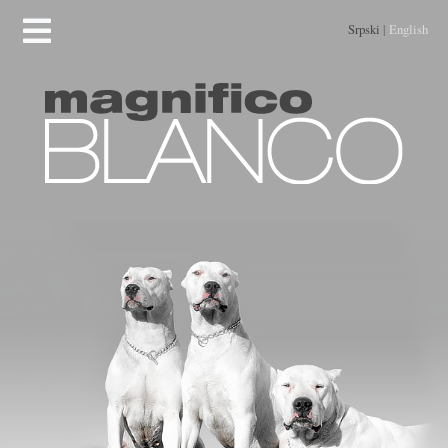
Srpski
|
English