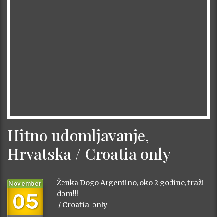
Hitno udomljavanje,
Hrvatska / Croatia only
Ženka Dogo Argentino, oko 2 godine, traži
November
05
dom!!!
/ Croatia only