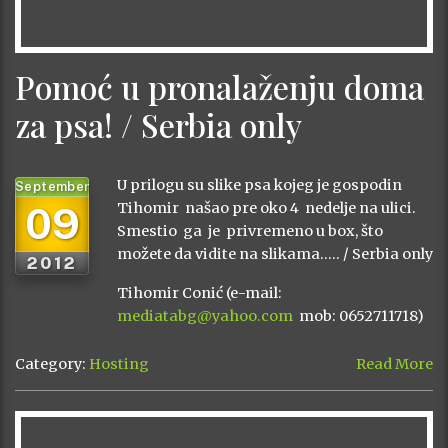
Pomoć u pronalaženju doma
za psa! / Serbia only
U prilogu su slike psa kojeg je gospodin
September
09
Tihomir našao pre oko 4 nedelje na ulici.
Smestio ga je privremeno u box, što
možete da vidite na slikama….. / Serbia only
2012
Tihomir Conić (e-mail:
mediatabg@yahoo.com
mob: 0652711718)
Category:
Hosting
Read More