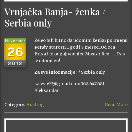
Vrnjačka Banja- ženka /
Serbia only
Želeo bih hitno da udomim
ženku po imenu
November
26
Fendy
starosti 1 god i 7 meseci.Od oca
Brixa i iz odgajivacnice Master Rex…… Pas
je udomljen!
2012
Za sve informacije:
/ Serbia only
salevb97@gmail.com062.647.681
Aleksandar
Category:
Hosting
Read More