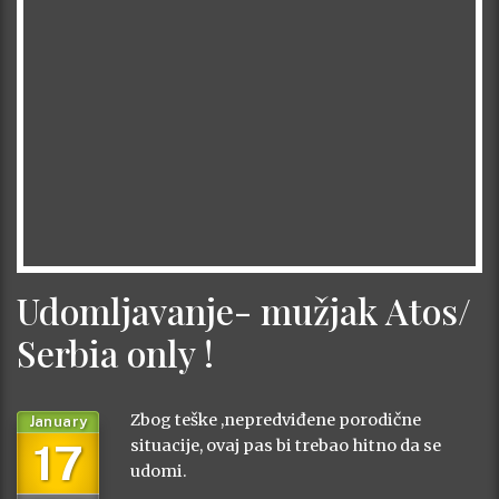
Udomljavanje- mužjak Atos/
Serbia only !
Zbog teške ,nepredviđene porodične
January
17
situacije, ovaj pas bi trebao hitno da se
udomi.