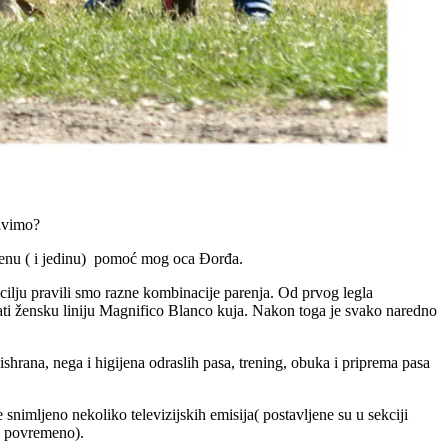
bavimo?
menu ( i jedinu) pomoć mog oca Đorđa.
lju pravili smo razne kombinacije parenja. Od prvog legla
ati žensku liniju Magnifico Blanco kuja. Nakon toga je svako naredno
shrana, nega i higijena odraslih pasa, trening, obuka i priprema pasa
snimljeno nekoliko televizijskih emisija( postavljene su u sekciji
 ( povremeno).