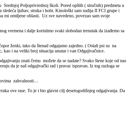
u Srednjoj Poljoprivrednoj školi. Pored opštih ( stručnih) predmeta u
 sledeća ljubav, struka i hobi. Kinološki sam sudija II FCI grupe i
) su mi omiljene oblasti. Uz sve navedeno, povezao sam svoje
g vremena i dalje koristimo svaki slobodan trenutak da izađemo sa
opor ženki, tako da štenad odgajamo zajedno. ( Ostali psi su na
ao i na veliki broj situacija unutar i van Odgajivačnice.
em odgajivanju znati čemu možete da se nadate? Svako štene koje od nas
ju da je naš odgajivački rad i pravac ispravan. Iz tog razloga se
ailovima zahvalnosti…
eraka ove rase. To je i bio glavni cilj desetogodišnjeg odgajivanja. Da