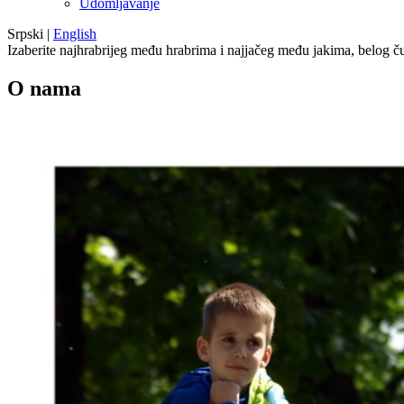
Udomljavanje
Srpski
|
English
Izaberite najhrabrijeg među hrabrima i najjačeg među jakima, belog ču
O nama