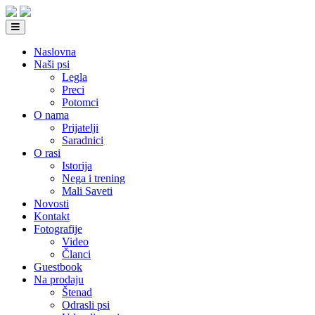
Naslovna
Naši psi
Legla
Preci
Potomci
O nama
Prijatelji
Saradnici
O rasi
Istorija
Nega i trening
Mali Saveti
Novosti
Kontakt
Fotografije
Video
Članci
Guestbook
Na prodaju
Štenad
Odrasli psi