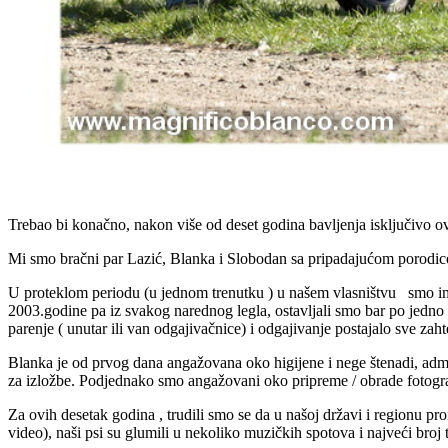
Trebao bi konačno, nakon više od deset godina bavljenja isključivo 
Mi smo bračni par Lazić, Blanka i Slobodan sa pripadajućom porodi
U proteklom periodu (u jednom trenutku ) u našem vlasništvu smo im
2003.godine pa iz svakog narednog legla, ostavljali smo bar po jedno
parenje ( unutar ili van odgajivačnice) i odgajivanje postajalo sve za
Blanka je od prvog dana angažovana oko higijene i nege štenadi, admin
za izložbe. Podjednako smo angažovani oko pripreme / obrade fotografi
Za ovih desetak godina , trudili smo se da u našoj državi i regionu pr
video), naši psi su glumili u nekoliko muzičkih spotova i najveći bro