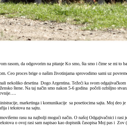
ovom rasom, da odgovorim na pitanje Ko smo, šta smo i čime se mi to 
com. Ceo proces brige o našim životinjama sprovodimo sami uz povre
ali nekoliko desetina Dogo Argentina. Težeći ka svom odgajivačkom ci
 žensko štene. Na taj način smo nakon 5-6 godina počeli ozbiljno stvar
htevnije….
istracije, marketinga i komunikacije sa posetiocima sajta. Moj deo je i
ja i tekstova na sajtu.
omovišemo rasu na najbolji mogući način. O našoj Odgajivačnici i rasi je 
j tekstova o ovoj rasi sam napisao kao dopisnik časopisa Moj pas i Zov