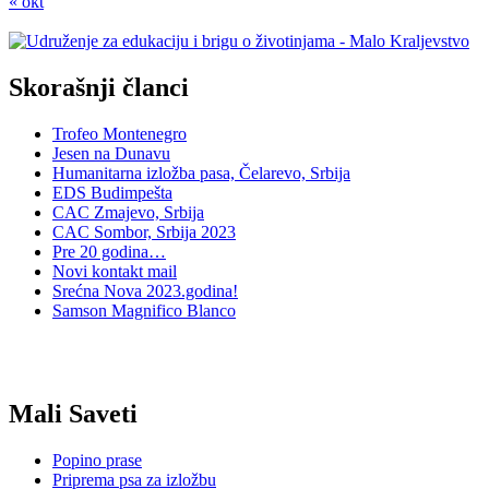
« okt
Skorašnji članci
Trofeo Montenegro
Jesen na Dunavu
Humanitarna izložba pasa, Čelarevo, Srbija
EDS Budimpešta
CAC Zmajevo, Srbija
CAC Sombor, Srbija 2023
Pre 20 godina…
Novi kontakt mail
Srećna Nova 2023.godina!
Samson Magnifico Blanco
Mali Saveti
Popino prase
Priprema psa za izložbu