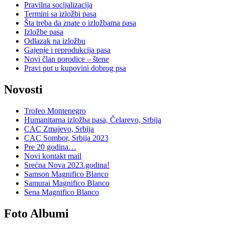
Pravilna socijalizacija
Termini sa izložbi pasa
Šta treba da znate o izložbama pasa
Izložbe pasa
Odlazak na izložbu
Gajenje i reprodukcija pasa
Novi član porodice – štene
Pravi put u kupovini dobrog psa
Novosti
Trofeo Montenegro
Humanitarna izložba pasa, Čelarevo, Srbija
CAC Zmajevo, Srbija
CAC Sombor, Srbija 2023
Pre 20 godina…
Novi kontakt mail
Srećna Nova 2023.godina!
Samson Magnifico Blanco
Samurai Magnifico Blanco
Sena Magnifico Blanco
Foto Albumi