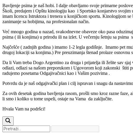
Bavljenje psima je naš hobi. I dalje obavljamo svoje primarne poslove.
Školi, predajem i Opštu kinologiju kao i Sportsko konjarstvo svojim uč
imam licencu Istruktora i trenera u konjičkom sportu. Kinologijom se
zanimanje sa hobijima, na profesionalan način.
Već mnogo godina u nazad, svakodnevne obaveze oko pasa oduzimaju 
psima ( ili konjima) u prirodu ili na izlet. U večernju šetnju sa psim
Najčešće ( zadnjih godina ) imamo 1-2 legla godišnje. Imamo pet muž
drugoj lokaciji sa konjima.) Pre preuzimanja štenad prolaze osnovnu 
Da li Vam treba Dogo Argentino za druga i prijatelja ili želite sav sj
odlazi, odlazi sa našom preporukom i Ugovorom koji zakonski štiti pr
radujemo posetama Odgajivačnici kao i Vašim pozivima .
Potvrdu da je naš odgajivački plan i cilj ispravan i snagu da nasta
Za ovih desetak godina bavljenja rasom, prošli smo kroz razne faze, ali
li smo i koliko u tome uspeli, ostaje na Vama da zaključite.
Hvala Vam na podršci!