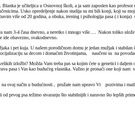
 Blanka je učiteljica u Osnovnoj školi, a ja sam zaposlen kao profesor 
enicima. Usko opredeljenje nakon studija su mi bili konji, koji su moja
 bavim više od 20 godina, a obuka, trening i psihologija pasa ( i konja
nam 3-4 časa dnevno, a neretko i mnogo više…. Nakon toliko uloženo
a se ide obavezno, svakodnevno.
jaka i pet kuja. U našem porodičnom domu je jedan mužjak i stabilan č
socijalizaciju sa decom i domaćim životinjama, naučeni su na povodac, k
aj velikih izložbi? Možda Vam treba pas sa kojim ćete u genetici i dalj
ava pasa i Vas kao budućeg vlasnika. Važno je pronaći one koji nam veru
vimo na ovaj način u budućnosti , pružate nam upravo Vi pozivima i m
 od prvog psa težimo stvaranju što stabilnijih i naravno što lepših prim