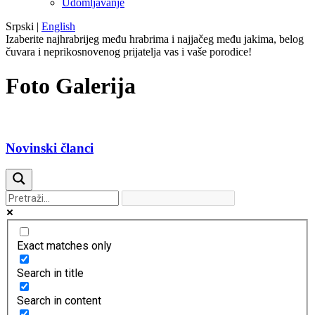
Udomljavanje
Srpski
|
English
Izaberite najhrabrijeg među hrabrima i najjačeg među jakima, belog
čuvara i neprikosnovenog prijatelja vas i vaše porodice!
Foto Galerija
Novinski članci
Exact matches only
Search in title
Search in content