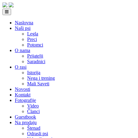
Naslovna
Naši psi
Legla
Preci
Potomci
O nama
Prijatelji
Saradnici
O rasi
Istorija
Nega i trening
Mali Saveti
Novosti
Kontakt
Fotografije
Video
Članci
Guestbook
Na prodaju
Štenad
Odrasli psi