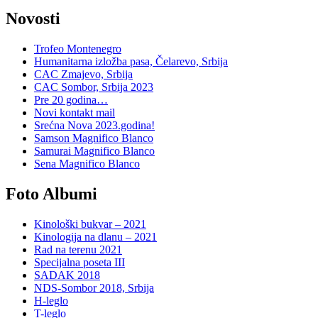
Novosti
Trofeo Montenegro
Humanitarna izložba pasa, Čelarevo, Srbija
CAC Zmajevo, Srbija
CAC Sombor, Srbija 2023
Pre 20 godina…
Novi kontakt mail
Srećna Nova 2023.godina!
Samson Magnifico Blanco
Samurai Magnifico Blanco
Sena Magnifico Blanco
Foto Albumi
Kinološki bukvar – 2021
Kinologija na dlanu – 2021
Rad na terenu 2021
Specijalna poseta III
SADAK 2018
NDS-Sombor 2018, Srbija
H-leglo
T-leglo