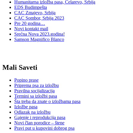
Humanitarna izložba pasa, Čelarevo, Srbija
EDS Budimpešta
CAC Zmajevo, Srbija
CAC Sombor, Srbija 2023
Pre 20 godina…
Novi kontakt mail
Srećna Nova 2023.godina!
Samson Magnifico Blanco
Mali Saveti
Popino prase
Priprema psa za izložbu
Pravilna socijalizacija
Termini sa izložbi pasa
Šta treba da znate o izložbama pasa
Izložbe pasa
Odlazak na izložbu
Gajenje i reprodukcija pasa
Novi član porodice – štene
Pravi put u kupovini dobrog psa