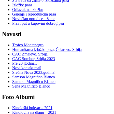
Šta treba da znate o izložbama pasa
Izložbe pasa
Odlazak na izložbu
Gajenje i reprodukcija pasa
Novi član porodice – štene
Pravi put u kupovini dobrog psa
Novosti
Trofeo Montenegro
Humanitarna izložba pasa, Čelarevo, Srbija
CAC Zmajevo, Srbija
CAC Sombor, Srbija 2023
Pre 20 godina…
Novi kontakt mail
Srećna Nova 2023.godina!
Samson Magnifico Blanco
Samurai Magnifico Blanco
Sena Magnifico Blanco
Foto Albumi
Kinološki bukvar – 2021
Kinologija na dlanu – 2021