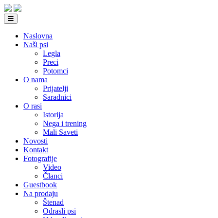
Naslovna
Naši psi
Legla
Preci
Potomci
O nama
Prijatelji
Saradnici
O rasi
Istorija
Nega i trening
Mali Saveti
Novosti
Kontakt
Fotografije
Video
Članci
Guestbook
Na prodaju
Štenad
Odrasli psi