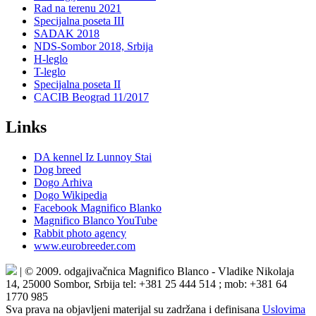
Rad na terenu 2021
Specijalna poseta III
SADAK 2018
NDS-Sombor 2018, Srbija
H-leglo
T-leglo
Specijalna poseta II
CACIB Beograd 11/2017
Links
DA kennel Iz Lunnoy Stai
Dog breed
Dogo Arhiva
Dogo Wikipedia
Facebook Magnifico Blanko
Magnifico Blanco YouTube
Rabbit photo agency
www.eurobreeder.com
| © 2009. odgajivačnica Magnifico Blanco - Vladike Nikolaja
14, 25000 Sombor, Srbija tel: +381 25 444 514 ; mob: +381 64
1770 985
Sva prava na objavljeni materijal su zadržana i definisana
Uslovima