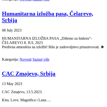
Humanitarna izložba pasa, Čelarevo,
Srbija
08
July
2023
HUMANITARNA IZLOŽBA PASA „Dišemo za Isidoru“-
ČELAREVO 8. JUL 2023
Predivna atmosfera na izložbi! Bilo je zadovoljstvo prisustvovati. 🍀
Kategorija:
Novosti
Saznaj više
CAC Zmajevo, Srbija
13
May
2023
CAC Zmajevo, 13.5.2023.
Kira, Love, Magnifica i Lana….