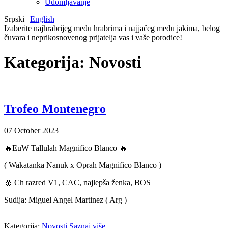
Udomljavanje
Srpski
|
English
Izaberite najhrabrijeg među hrabrima i najjačeg među jakima, belog
čuvara i neprikosnovenog prijatelja vas i vaše porodice!
Kategorija:
Novosti
Trofeo Montenegro
07
October
2023
🔥EuW Tallulah Magnifico Blanco 🔥
( Wakatanka Nanuk x Oprah Magnifico Blanco )
🥇 Ch razred V1, CAC, najlepša ženka, BOS
Sudija: Miguel Angel Martinez ( Arg )
Kategorija:
Novosti
Saznaj više