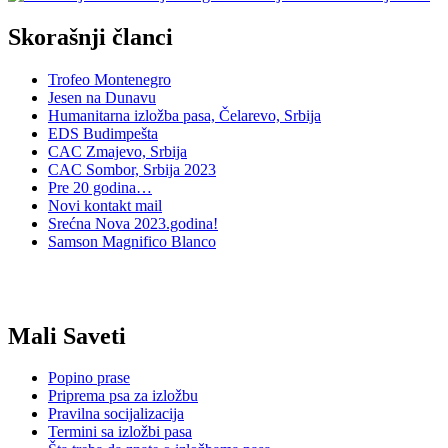
Skorašnji članci
Trofeo Montenegro
Jesen na Dunavu
Humanitarna izložba pasa, Čelarevo, Srbija
EDS Budimpešta
CAC Zmajevo, Srbija
CAC Sombor, Srbija 2023
Pre 20 godina…
Novi kontakt mail
Srećna Nova 2023.godina!
Samson Magnifico Blanco
Mali Saveti
Popino prase
Priprema psa za izložbu
Pravilna socijalizacija
Termini sa izložbi pasa