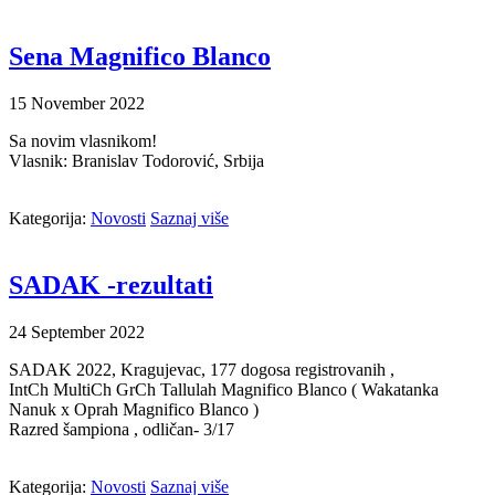
Sena Magnifico Blanco
15
November
2022
Sa novim vlasnikom!
Vlasnik: Branislav Todorović, Srbija
Kategorija:
Novosti
Saznaj više
SADAK -rezultati
24
September
2022
SADAK 2022, Kragujevac, 177 dogosa registrovanih ,
IntCh MultiCh GrCh Tallulah Magnifico Blanco ( Wakatanka
Nanuk x Oprah Magnifico Blanco )
Razred šampiona , odličan- 3/17
Kategorija:
Novosti
Saznaj više