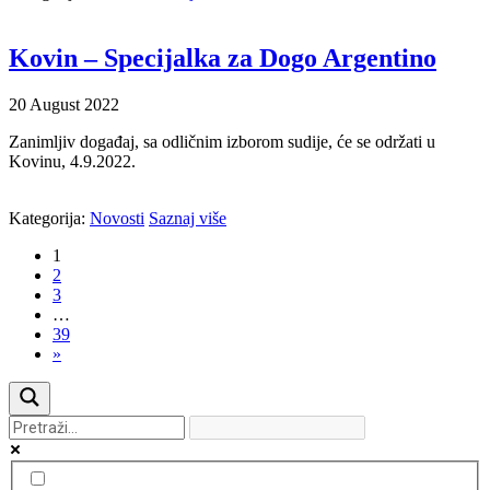
Kovin – Specijalka za Dogo Argentino
20
August
2022
Zanimljiv događaj, sa odličnim izborom sudije, će se održati u
Kovinu, 4.9.2022.
Kategorija:
Novosti
Saznaj više
1
2
3
…
39
»